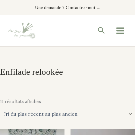
Trié
Aller
du
Une demande ? Contactez-moi →
plus
au
récent
contenu
au
plus
ancien
Recherche
Enfilade relookée
11 résultats affichés