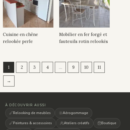
Cuisine en chêne
Mobilier en fer forgé et
relookée perle
fauteuils rotin relookés
1
2
3
4
…
9
10
11
→
À DÉCOUVRIR AUSSI
Relooking de meubles
Aérogommage
Peintures & accessoires
Ateliers créatifs
Boutique