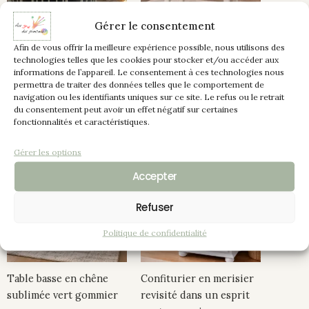
Gérer le consentement
Afin de vous offrir la meilleure expérience possible, nous utilisons des
technologies telles que les cookies pour stocker et/ou accéder aux
Séjour vintage compact
Table d’appoint – mini
informations de l’appareil. Le consentement à ces technologies nous
permettra de traiter des données telles que le comportement de
des années 60 style
bureau en chêne
navigation ou les identifiants uniques sur ce site. Le refus ou le retrait
scandinave relooké
relooké
du consentement peut avoir un effet négatif sur certaines
fonctionnalités et caractéristiques.
Gérer les options
Accepter
Refuser
Politique de confidentialité
Table basse en chêne
Confiturier en merisier
sublimée vert gommier
revisité dans un esprit