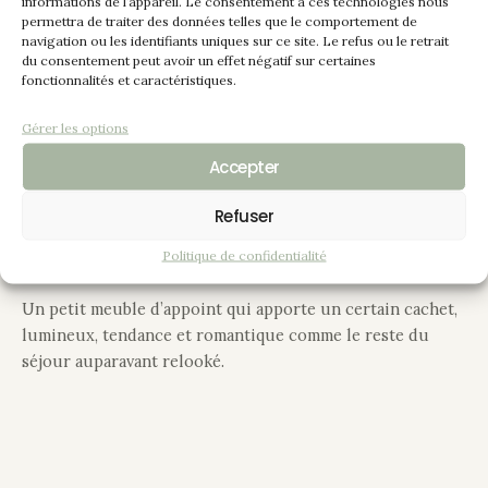
informations de l’appareil. Le consentement à ces technologies nous
permettra de traiter des données telles que le comportement de
style Louis XVI en noyer relooké tout en respectant son
navigation ou les identifiants uniques sur ce site. Le refus ou le retrait
style.
du consentement peut avoir un effet négatif sur certaines
fonctionnalités et caractéristiques.
Après un bon ponçage, ce meuble a été peint en couleur
“craie”, les rainures des pieds, les arêtes, contours ont été
Gérer les options
patinés en marron pour apporter un aspect légèrement
Accepter
vieilli. Le marbre en parfait état a été conservé.
Refuser
Changement des boutons de tiroir et porte par des
Politique de confidentialité
boutons en laiton et porcelaine blanche.
Un petit meuble d’appoint qui apporte un certain cachet,
lumineux, tendance et romantique comme le reste du
séjour auparavant relooké.