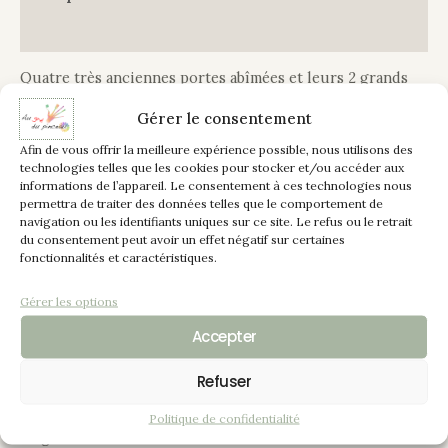
Informations complémentaires
Quatre très anciennes portes abîmées et leurs 2 grands
châssis en bois massif, récupérés pour les adapter à un
Gérer le consentement
dressing en chêne fait sur mesure dans une pièce très
contemporaine au charme de l’ancien.
Afin de vous offrir la meilleure expérience possible, nous utilisons des
technologies telles que les cookies pour stocker et/ou accéder aux
informations de l’appareil. Le consentement à ces technologies nous
Comme on pourra le constater sur ces photos, ces portes
permettra de traiter des données telles que le comportement de
et châssis étaient complètement à décaper mais la
navigation ou les identifiants uniques sur ce site. Le refus ou le retrait
du consentement peut avoir un effet négatif sur certaines
peinture de l’époque à plomb ne fut pas une mince affaire
fonctionnalités et caractéristiques.
pour en venir à bout malgré un aérogommage poussé.
Gérer les options
Une fois les supports propres, le souhait étaient de
Accepter
conserver un aspect très usé, authentique mais claquant
et chic. La finition shabby a été retenue, les portes,
Refuser
montants ont été peints en “Or riche”, ajout dans les
rectangles centraux d’un cannage en relief pour ce côté
Politique de confidentialité
original et tendance.