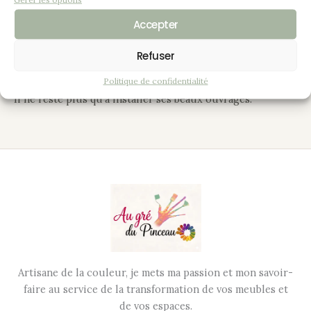
l’intérieur du meuble est de couleur “poivre” permettant
Accepter
d’apporter un peu plus de légèreté et de luminosité. Une
finition patinée “or” sur les arrêtes adoucit, met en valeur
Refuser
la couleur chocolat et donne un petit côté noblesse.
Politique de confidentialité
Il ne reste plus qu’à installer ses beaux ouvrages.
Artisane de la couleur, je mets ma passion et mon savoir-
faire au service de la transformation de vos meubles et
de vos espaces.