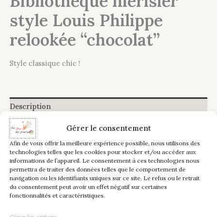
Bibliothèque merisier
style Louis Philippe
relookée “chocolat”
Style classique chic !
Description
Informations complémentaires
Gérer le consentement
Afin de vous offrir la meilleure expérience possible, nous utilisons des
La bibliothèque est un complément de rangement idéal, ce
technologies telles que les cookies pour stocker et/ou accéder aux
style de mobilier Louis Philippe est sobre et s’intègre
informations de l’appareil. Le consentement à ces technologies nous
permettra de traiter des données telles que le comportement de
facilement dans un espace moderne à condition de lui
navigation ou les identifiants uniques sur ce site. Le refus ou le retrait
apporter une touche d’originalité.
du consentement peut avoir un effet négatif sur certaines
fonctionnalités et caractéristiques.
La couleur dominante extérieure est la teinte “chocolat”,
les carrés devant les portes vitrées, la corniche et
Gérer les options