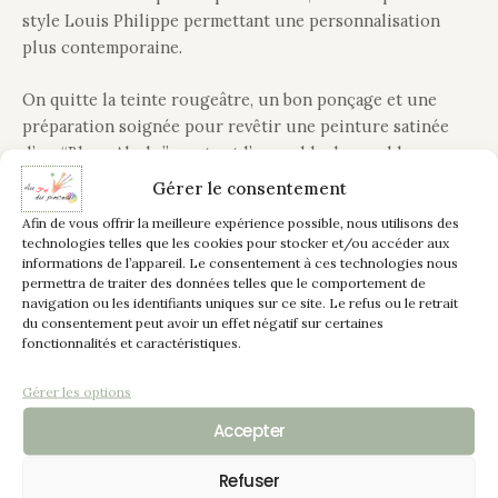
style Louis Philippe permettant une personnalisation
plus contemporaine.
On quitte la teinte rougeâtre, un bon ponçage et une
préparation soignée pour revêtir une peinture satinée
d’un “Blanc Alaska” sur tout l’ensemble du meuble.
Gérer le consentement
On modernise en remplacement les anciennes ferrures,
Afin de vous offrir la meilleure expérience possible, nous utilisons des
poignées 1/2 coquilles d’un noir mat pour les tiroirs
technologies telles que les cookies pour stocker et/ou accéder aux
ainsi que les entrées de clés en forme de losange.
informations de l’appareil. Le consentement à ces technologies nous
permettra de traiter des données telles que le comportement de
navigation ou les identifiants uniques sur ce site. Le refus ou le retrait
Tout l’ensemble a été vitrifié en 2 couches pour protéger
du consentement peut avoir un effet négatif sur certaines
le meuble, une finition satinée qui embellit et facilite
fonctionnalités et caractéristiques.
l’entretien.
Gérer les options
Et voilà un relooking sobre, moderne sur un buffet
Accepter
authentique et de qualité.
Refuser