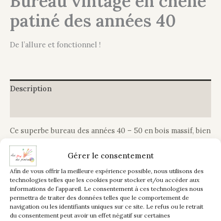
Bureau vintage en chêne
patiné des années 40
De l’allure et fonctionnel !
Description
Informations complémentaires
Ce superbe bureau des années 40 – 50 en bois massif, bien
robuste, est appelé “bureau de maître d’école” ou “bureau
de comptable” doté de ses nombreux tiroirs.
Gérer le consentement
Afin de vous offrir la meilleure expérience possible, nous utilisons des
Pour l’actualiser au goût du jour et l’alléger de sa masse
technologies telles que les cookies pour stocker et/ou accéder aux
sombre, rien de tel que de choisir une couleur lin et une
informations de l’appareil. Le consentement à ces technologies nous
permettra de traiter des données telles que le comportement de
jolie patine craie, lui donnant un effet blanchi et mettant
navigation ou les identifiants uniques sur ce site. Le refus ou le retrait
en valeur son veinage naturel. L’intérieur des tiroirs a été
du consentement peut avoir un effet négatif sur certaines