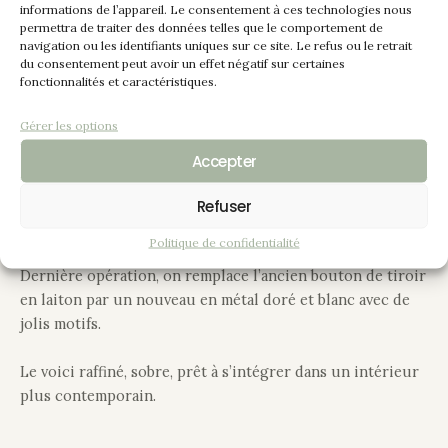
informations de l’appareil. Le consentement à ces technologies nous
permettra de traiter des données telles que le comportement de
Ce petit meuble que l’on voudra élégant, dans l’esprit
navigation ou les identifiants uniques sur ce site. Le refus ou le retrait
naturel, a été peint de couleur “Alaska” excepté le plateau
du consentement peut avoir un effet négatif sur certaines
fonctionnalités et caractéristiques.
qui a été poncé à blanc afin de se débarrasser de ce vernis
cellulosique donnant une couleur ambrée, le bois naturel
Gérer les options
réapparaît avec son joli veinage, on applique un fond dur
et un vitrificateur.
Accepter
Refuser
Sur la peinture, on appliquera également un vitrificateur
satiné, une finition qui sublime le chevet et le protège.
Politique de confidentialité
Dernière opération, on remplace l’ancien bouton de tiroir
en laiton par un nouveau en métal doré et blanc avec de
jolis motifs.
Le voici raffiné, sobre, prêt à s’intégrer dans un intérieur
plus contemporain.