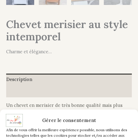
Chevet merisier au style
intemporel
Charme et élégance…
Description
Informations complémentaires
Un chevet en merisier de très bonne qualité mais plus
trop au goût du jour, sa couleur d’origine reste fade alors
que ce lui-ci souhaite être conservé dans une pièce plus
Gérer le consentement
moderne. Aucun souci et au contraire, un réel plaisir de
Afin de vous offrir la meilleure expérience possible, nous utilisons des
personnaliser un meuble massif.
technologies telles que les cookies pour stocker et/ou accéder aux