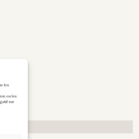
ue les
ion ou les
gatif sur