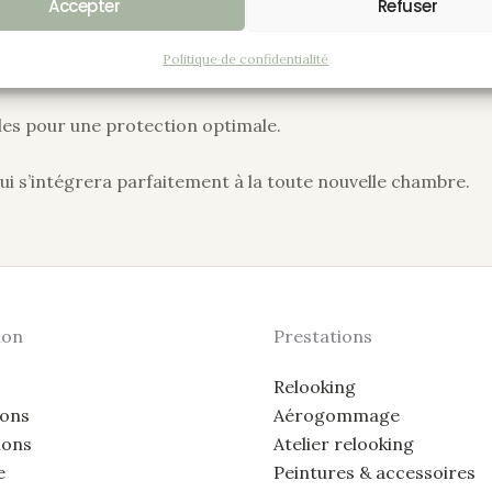
Accepter
Refuser
 ont toutefois changé de look, on les harmonise dans des co
Politique de confidentialité
t et les corps des chevets ont été peints en “Noir”.
les pour une protection optimale.
 s’intégrera parfaitement à la toute nouvelle chambre.
ion
Prestations
Relooking
ions
Aérogommage
ions
Atelier relooking
e
Peintures & accessoires