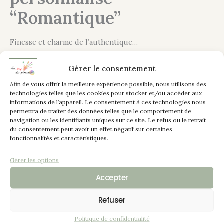
“Romantique”
Finesse et charme de l’authentique…
Gérer le consentement
Afin de vous offrir la meilleure expérience possible, nous utilisons des
Description
technologies telles que les cookies pour stocker et/ou accéder aux
informations de l’appareil. Le consentement à ces technologies nous
Informations complémentaires
permettra de traiter des données telles que le comportement de
navigation ou les identifiants uniques sur ce site. Le refus ou le retrait
Ce petit chiffonnier ancien particulier avec son tiroir du
du consentement peut avoir un effet négatif sur certaines
fonctionnalités et caractéristiques.
haut sur charnière qui s’ouvre latéralement à gauche et
son plateau qui se relève laissant apparaître un joli miroir
Gérer les options
et de nombreux petits casiers permettant de ranger
Accepter
éventuellement des accessoires de coiffure ou son
nécessaire à maquillage.
Refuser
Cet ancien meuble a été récupéré mais déjà peint en blanc,
Politique de confidentialité