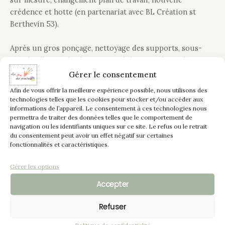
crédence et hotte (en partenariat avec BL Création st
Berthevin 53).
Après un gros ponçage, nettoyage des supports, sous-
couche d’accroche, la cuisine a été peinte de couleur
“Lin” puis, vitrifiée permettant une protection renforcée
Gérer le consentement
et une jolie finition satinée.
Afin de vous offrir la meilleure expérience possible, nous utilisons des
technologies telles que les cookies pour stocker et/ou accéder aux
Le petit plus pour rajeunir cette cuisine, on accessoirise
informations de l’appareil. Le consentement à ces technologies nous
permettra de traiter des données telles que le comportement de
en changeant les poignées par de nouvelles en inox
navigation ou les identifiants uniques sur ce site. Le refus ou le retrait
brossé légèrement incurvées pour une meilleure prise en
du consentement peut avoir un effet négatif sur certaines
main.
fonctionnalités et caractéristiques.
Gérer les options
Et voilà une cuisine qui a totalement changer de look, un
réel plaisir de préparer de bons petits plats.
Accepter
Refuser
Politique de confidentialité