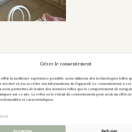
Gérer le consentement
 offrir la meilleure expérience possible, nous utilisons des technologies telles q
r stocker et/ou accéder aux informations de l’appareil. Le consentement à ces
s nous permettra de traiter des données telles que le comportement de navigat
 uniques sur ce site. Le refus ou le retrait du consentement peut avoir un effet né
nctionnalités et caractéristiques.
nt la couleur était ivoire, contour vert avec le veinage, l
tions
ie, sans pour autant changer la faïence ni le plan de trava
Accepter
Refuser