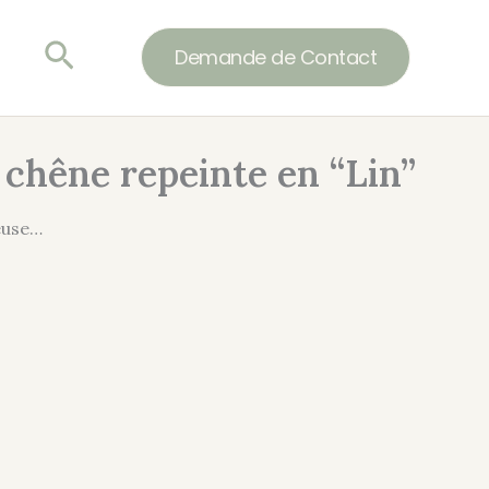
Rechercher
Demande de Contact
 chêne repeinte en “Lin”
euse…