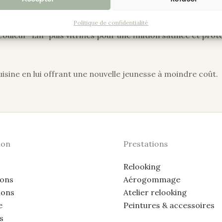
 bois abîmé a été effectué.
Politique de confidentialité
uleur “Lin” puis vitrifiés pour une finition satinée et pro
sine en lui offrant une nouvelle jeunesse à moindre coût.
ion
Prestations
Relooking
ions
Aérogommage
ions
Atelier relooking
e
Peintures & accessoires
s