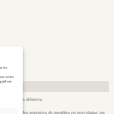
ue les
ion ou les
gatif sur
es portes bien abîmées.
il, conserver les poignées de meubles en porcelaine, un