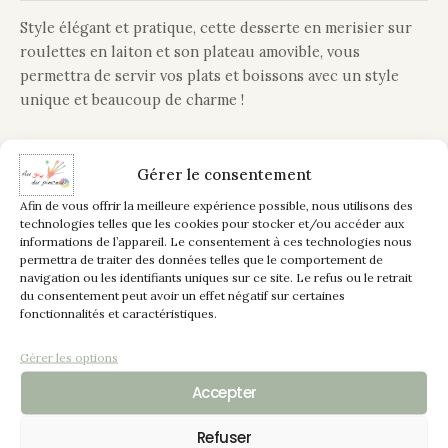
Style élégant et pratique, cette desserte en merisier sur
roulettes en laiton et son plateau amovible, vous
permettra de servir vos plats et boissons avec un style
unique et beaucoup de charme !
Après une préparation soignée, ce meuble a été peint de
couleur “Désert” patiné “Or”. Chaque étage a été décoré
Gérer le consentement
différemment, motifs appliqués au pochoir en relief grâce
Afin de vous offrir la meilleure expérience possible, nous utilisons des
à de l’enduit puis, peints en “Or”. Dernière touche de
technologies telles que les cookies pour stocker et/ou accéder aux
informations de l’appareil. Le consentement à ces technologies nous
finition avec l’application d’un vitrificateur satiné,
permettra de traiter des données telles que le comportement de
protection et embellissement assuré.
navigation ou les identifiants uniques sur ce site. Le refus ou le retrait
du consentement peut avoir un effet négatif sur certaines
Chaque élément en laiton a été nettoyé pour retrouver
fonctionnalités et caractéristiques.
son éclat d’origine terni par le temps.
Gérer les options
Cette desserte offre beaucoup d’espace de rangement, et
Accepter
saura apporter de l’originalité à votre pièce.
Refuser