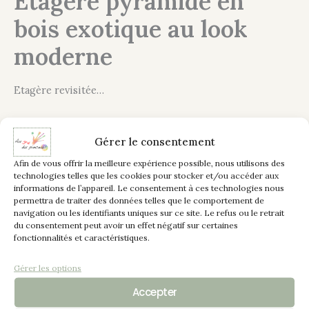
Etagère pyramide en
bois exotique au look
moderne
Etagère revisitée…
Gérer le consentement
Description
Afin de vous offrir la meilleure expérience possible, nous utilisons des
technologies telles que les cookies pour stocker et/ou accéder aux
Informations complémentaires
informations de l’appareil. Le consentement à ces technologies nous
permettra de traiter des données telles que le comportement de
Relooking d’une étagère pyramide
navigation ou les identifiants uniques sur ce site. Le refus ou le retrait
du consentement peut avoir un effet négatif sur certaines
Une étagère pyramide en bois exotique a été modernisée :
fonctionnalités et caractéristiques.
les montants ont été peints en noir pour un effet
graphique et élégant, tandis que les étagères ont été
Gérer les options
habillées d’une peinture effet bois chêne clair, avec
Accepter
imitation des nœuds et du veinage pour conserver un