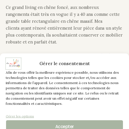
Ce grand living en chêne foncé, aux nombreux
rangements était très en vogue il y a 40 ans comme cette
grande table rectangulaire en chêne massif. Mes
clients ayant rénové entièrement leur pièce dans un style
plus contemporain, ils souhaitaient conserver ce mobilier
robuste et en parfait état.
Seconde vie retrouvée pour ce bel ensemble grâce à ses
nouvelles teintes lumineuses et tendances, couleur
Gérer le consentement
“craie” pour l’ensemble du living, les pieds et pourtour
Afin de vous offrir la meilleure expérience possible, nous utilisons des
de la table, excepté les plateaux et corniche de teinte
technologies telles que les cookies pour stocker et/ou accéder aux
“corde” patine craie de type céruse.
informations de l’appareil. Le consentement à ces technologies nous
permettra de traiter des données telles que le comportement de
navigation ou les identifiants uniques sur ce site. Le refus ou le retrait
Mise en valeur des arêtes, contours portes, ferrures…,
du consentement peut avoir un effet négatif sur certaines
relief renforcé par touche essuyée de patine marron.
fonctionnalités et caractéristiques.
Gérer les options
Une finition vernis satiné sublime et assure une
protection optimale des meubles.
Accepter