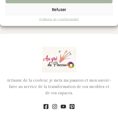
Mobilier au style très actuel et élégant, les chaises de
Refuser
couleurs amènent du peps à cet ensemble.
Politique de confidentialité
Artisane de la couleur, je mets ma passion et mon savoir-
faire au service de la transformation de vos meubles et
de vos espaces.