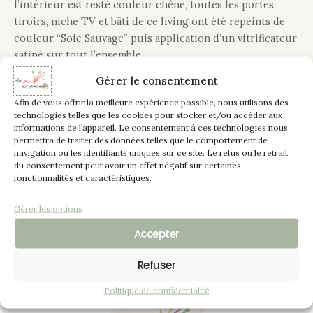
l’intérieur est resté couleur chêne, toutes les portes,
tiroirs, niche TV et bâti de ce living ont été repeints de
couleur “Soie Sauvage” puis application d’un vitrificateur
satiné sur tout l’ensemble.
Gérer le consentement
Changement des ferrures sur les portes par de jolis
Afin de vous offrir la meilleure expérience possible, nous utilisons des
boutons ajourés en métal noir mat et pour les tiroirs,
technologies telles que les cookies pour stocker et/ou accéder aux
ajout de poignées 1/2 coquilles également en métal noir
informations de l’appareil. Le consentement à ces technologies nous
mat.
permettra de traiter des données telles que le comportement de
navigation ou les identifiants uniques sur ce site. Le refus ou le retrait
du consentement peut avoir un effet négatif sur certaines
En changeant uniquement le coloris d’un meuble, vous
fonctionnalités et caractéristiques.
pouvez créer une toute nouvelle atmosphère de votre
pièce.
Gérer les options
Accepter
Refuser
Politique de confidentialité