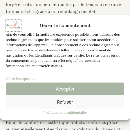
forgé et rotin, un peu défraîchis par le temps, a retrouvé
tout son éclat grâce à un relooking complet.
Gérer le consentement
La
table de séjour carrée
, avec son plateau en mélaminé,
ainsi que la
table basse au plateau en verre et contour
Afin de vous offrir la meilleure expérience possible, nous utilisons des
bois
, ont été transformées avec une peinture couleur
technologies telles que les cookies pour stocker et/ou accéder aux
informations de l’appareil. Le consentement à ces technologies nous
corde
pour les plateaux, apportant douceur et
permettra de traiter des données telles que le comportement de
modernité. Les
pieds en fer forgé
et les
quatre chaises
navigation ou les identifiants uniques sur ce site. Le refus ou le retrait
assorties
ont quant à eux été repeints en teinte
craie
,
du consentement peut avoir un effet négatif sur certaines
fonctionnalités et caractéristiques.
pour un contraste subtil et raffiné.
Gérer les options
Les
deux grands fauteuils en rotin
n’ont pas été oubliés :
repeints également en craie, ils gagnent en légèreté et
Accepter
s’intègrent parfaitement à l’ensemble. Tous les meubles
Refuser
ont ensuite été protégés par une
vitrification satinée
,
garantissant un rendu soyeux et durable.
Politique de confidentialité
Enfin, le confort et l’esthétique ont été renforcés grâce
au
renouvellement des tissus
: les galettes de chaises et