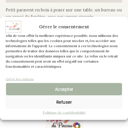
Petit paravent en bois à poser sur une table, un bureau ou
un appui de fenêtre, avec ses cœurs ajourés.
Gérer le consentement
Décoré dans un esprit “romantique”, ce joli petit paravent
Afin de vous offrir la meilleure expérience possible, nous utilisons des
en bois peint de couleur taupe et patiné blanc, orné de
technologies telles que les cookies pour stocker et/ou accéder aux
motifs par pochoirs de teinte argenté
informations de l’appareil. Le consentement à ces technologies nous
permettra de traiter des données telles que le comportement de
navigation ou les identifiants uniques sur ce site. Le refus ou le retrait
Modèle unique.
du consentement peut avoir un effet négatif sur certaines
fonctionnalités et caractéristiques.
Dimensions déplié 58 cm de largeur et 55 cm de hauteur
Gérer les options
Accepter
Refuser
Politique de confidentialité