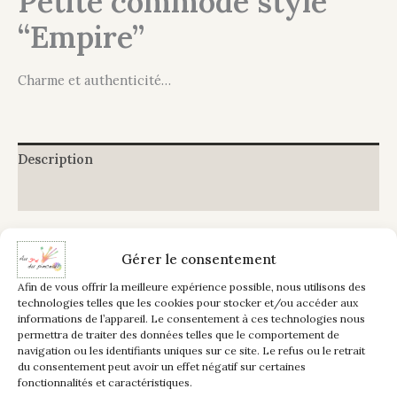
Petite commode style
“Empire”
Charme et authenticité…
Description
Informations complémentaires
Cette très ancienne commode composée de 4 tiroirs
offrant de beaux espaces de rangement, en noyer et
Gérer le consentement
placage acajou, a été complètement rénovée et traitée,
Afin de vous offrir la meilleure expérience possible, nous utilisons des
quelques photos de son état “d’AVANT” l’atteste.
technologies telles que les cookies pour stocker et/ou accéder aux
informations de l’appareil. Le consentement à ces technologies nous
permettra de traiter des données telles que le comportement de
Ce charmant
meuble en bois patiné
dans un coloris
navigation ou les identifiants uniques sur ce site. Le refus ou le retrait
bleu brume et bleu acier lui redonne un côté fraîcheur et
du consentement peut avoir un effet négatif sur certaines
douceur dans un joli intérieur.
fonctionnalités et caractéristiques.