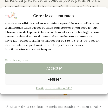
Le fond du plateau est de couleur poivre patiné or blanc,
son contour est de la teinte wengé. Un message “esprit
nature” le définit.
Gérer le consentement
Ce plateau apportera un subtil mélange de gaieté et de
Afin de vous offrir la meilleure expérience possible, nous utilisons des
technologies telles que les cookies pour stocker et/ou accéder aux
raffinement.
informations de l’appareil. Le consentement à ces technologies nous
permettra de traiter des données telles que le comportement de
Incontournable pour présenter vos boissons apéritives,
navigation ou les identifiants uniques sur ce site. Le refus ou le retrait
du consentement peut avoir un effet négatif sur certaines
vos collations, pour servir et desservir la table.
fonctionnalités et caractéristiques.
Gérer les options
Accepter
Refuser
Politique de confidentialité
Artisane de la couleur, je mets ma passion et mon savoir-