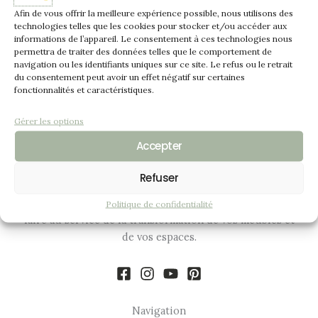
Afin de vous offrir la meilleure expérience possible, nous utilisons des
Motifs Café / Apéro, petites clés.
technologies telles que les cookies pour stocker et/ou accéder aux
informations de l’appareil. Le consentement à ces technologies nous
permettra de traiter des données telles que le comportement de
navigation ou les identifiants uniques sur ce site. Le refus ou le retrait
du consentement peut avoir un effet négatif sur certaines
fonctionnalités et caractéristiques.
Gérer les options
Accepter
Refuser
Artisane de la couleur, je mets ma passion et mon savoir-
Politique de confidentialité
faire au service de la transformation de vos meubles et
de vos espaces.
Navigation