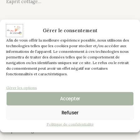
Esprit cottage…
Description
Gérer le consentement
Afin de vous offrir la meilleure expérience possible, nous utilisons des
Informations complémentaires
technologies telles que les cookies pour stocker et/ou accéder aux
informations de l’appareil. Le consentement à ces technologies nous
Une façon de créer une décoration originale avec une
permettra de traiter des données telles que le comportement de
navigation ou les identifiants uniques sur ce site. Le refus ou le retrait
ancienne porte de meuble de cuisine en chêne rescapée
du consentement peut avoir un effet négatif sur certaines
de la déchetterie.
fonctionnalités et caractéristiques.
Plusieurs teintes ont été associées, meringue, chamois,
Gérer les options
havane avec un effet “shabby”, finition usée.
Accepter
Une impression grillage poule a été appliquée en
Refuser
peinture “meringue”, des plumes réalisées en enduit pour
créer du relief décorent cette porte pour donner cette
Politique de confidentialité
esprit de légèreté.