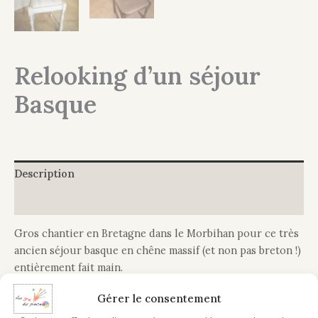
Relooking d’un séjour
Basque
Description
Informations complémentaires
Gros chantier en Bretagne dans le Morbihan pour ce très
ancien séjour basque en chêne massif (et non pas breton !)
entièrement fait main.
Un gros avantage sur ce style de meuble est que nous
Gérer le consentement
pouvons, grâce aux effets patinés, révéler toutes les