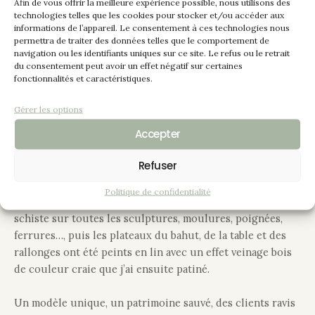
sculptures et les redécouvrir sans pour autant alourdir
Afin de vous offrir la meilleure expérience possible, nous utilisons des
technologies telles que les cookies pour stocker et/ou accéder aux
ce style de meuble.
informations de l’appareil. Le consentement à ces technologies nous
permettra de traiter des données telles que le comportement de
Le bahut, la table et ses rallonges, puis les chaises ont été
navigation ou les identifiants uniques sur ce site. Le refus ou le retrait
du consentement peut avoir un effet négatif sur certaines
poncés manuellement. Avec le temps, les remontées de
fonctionnalités et caractéristiques.
tanin étaient importantes, il a fallu les bloquer grâce à
une sous-couche anti-tanin.
Gérer les options
Accepter
Je tiens à vous rappeler que tous les produits que j’utilise
sont de fabrication française et écologiques.
Refuser
Afin que ce séjour retrouve toute sa légèreté et son
Politique de confidentialité
élégance, je l’ai revêtu d’un ton craie, patiné de la teinte
schiste sur toutes les sculptures, moulures, poignées,
ferrures…, puis les plateaux du bahut, de la table et des
rallonges ont été peints en lin avec un effet veinage bois
de couleur craie que j’ai ensuite patiné.
Un modèle unique, un patrimoine sauvé, des clients ravis