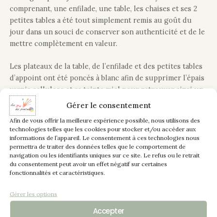
comprenant, une enfilade, une table, les chaises et ses 2
petites tables a été tout simplement remis au goût du
jour dans un souci de conserver son authenticité et de le
mettre complètement en valeur.
Les plateaux de la table, de l’enfilade et des petites tables
d’appoint ont été poncés à blanc afin de supprimer l’épais
vernis cellulose et sa teinte miel pour retrouver ainsi un
chêne brut. Un fond dur et un vernis satiné ont été
Gérer le consentement
appliqués pour protéger les plateaux.
Afin de vous offrir la meilleure expérience possible, nous utilisons des
technologies telles que les cookies pour stocker et/ou accéder aux
Le corps de l’enfilade et les pieds des tables sont peints
informations de l’appareil. Le consentement à ces technologies nous
permettra de traiter des données telles que le comportement de
de teinte “Craie”, les décors, ferrures, poignées sont
navigation ou les identifiants uniques sur ce site. Le refus ou le retrait
patinés au bâton à huile “Marron”. L’intérieur des
du consentement peut avoir un effet négatif sur certaines
façades des tiroirs de l’enfilade sont peints en “Lin” pour
fonctionnalités et caractéristiques.
apporter une touche de contraste. Les 6 chaises sont
également peintes en “craie” y compris les assises
Gérer les options
paillées, les sculptures et pieds escargots ont été patinés.
Accepter