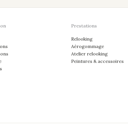
ion
Prestations
Relooking
ions
Aérogommage
ions
Atelier relooking
e
Peintures & accessoires
s