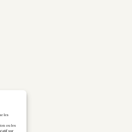
ue les
ion ou les
gatif sur