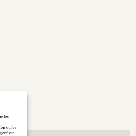
ue les
ion ou les
gatif sur