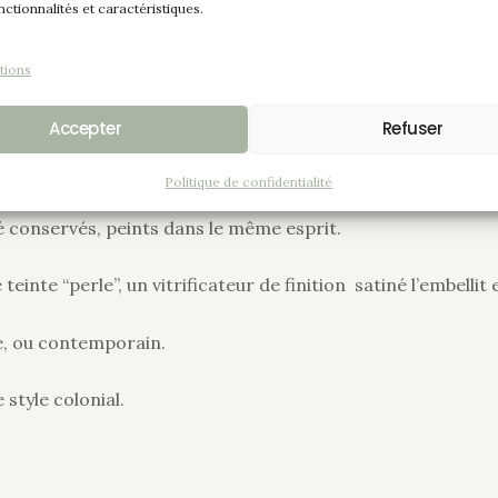
nctionnalités et caractéristiques.
érieur et extérieur de façon vintage avec cet effet vieill
tions
Accepter
Refuser
n intérieur lumineux de couleur “perle”, les étagères ont un
Politique de confidentialité
é conservés, peints dans le même esprit.
einte “perle”, un vitrificateur de finition satiné l’embellit
ge, ou contemporain.
 style colonial.