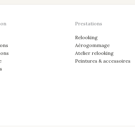
ion
Prestations
Relooking
ions
Aérogommage
ions
Atelier relooking
e
Peintures & accessoires
s