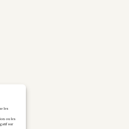
ue les
ion ou les
gatif sur