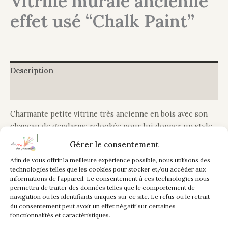
Vitrine murale ancienne
effet usé “Chalk Paint”
Description
Informations complémentaires
Charmante petite vitrine très ancienne en bois avec son
chapeau de gendarme relookée pour lui donner un style
plus cocooning.
Gérer le consentement
Afin de vous offrir la meilleure expérience possible, nous utilisons des
Après une préparation soignée, les étagères vitrées ont
technologies telles que les cookies pour stocker et/ou accéder aux
été enlevées et remplacées par des planchettes en bois
informations de l’appareil. Le consentement à ces technologies nous
qui ont été peintes comme l’ensemble du meuble.
permettra de traiter des données telles que le comportement de
navigation ou les identifiants uniques sur ce site. Le refus ou le retrait
du consentement peut avoir un effet négatif sur certaines
Application d’une peinture “chalk paint” de couleur “Lin”
fonctionnalités et caractéristiques.
(intérieur et extérieur) pour créer un effet vieilli,