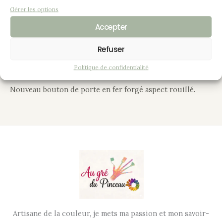
souvent associée à un style rustique chic, campagne chic,
Gérer les options
cottage. Application d’une cire liquide lustrée au chiffon
Accepter
doux afin de protéger et sublimer le meuble.
Refuser
Application de motifs losanges sur le fond de la la vitrine
en peinture de couleur “Chamois”.
Politique de confidentialité
Nouveau bouton de porte en fer forgé aspect rouillé.
Artisane de la couleur, je mets ma passion et mon savoir-