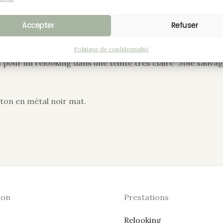
années, mais un peu passée de mode aujourd’hui. Trop somb
Accepter
Refuser
Politique de confidentialité
our un relooking dans une teinte très claire “Soie sauvage”
âton en métal noir mat.
ion
Prestations
Relooking