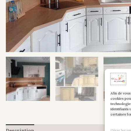
Afin de vous
cookies pou
technologie
identifiants
certaines fo
Description
Informations complémentaires
Gérer les op