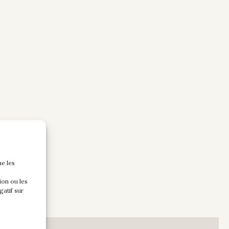
ue les
ion ou les
gatif sur