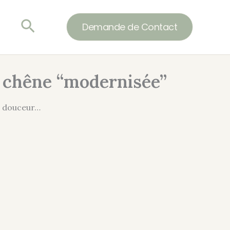
Rechercher
Demande de Contact
 chêne “modernisée”
, douceur…