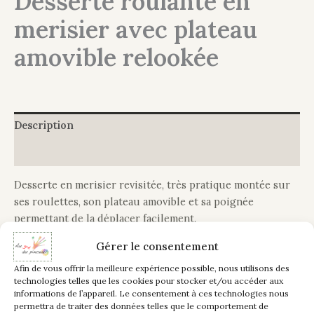
Desserte roulante en
merisier avec plateau
amovible relookée
Description
Informations complémentaires
Desserte en merisier revisitée, très pratique montée sur
ses roulettes, son plateau amovible et sa poignée
permettant de la déplacer facilement.
Gérer le consentement
D’aspect plutôt démodée avec sa teinte uniforme marron,
il fallait lui apporter une touche de fantaisie tout en
Afin de vous offrir la meilleure expérience possible, nous utilisons des
technologies telles que les cookies pour stocker et/ou accéder aux
restant très chic.
informations de l’appareil. Le consentement à ces technologies nous
permettra de traiter des données telles que le comportement de