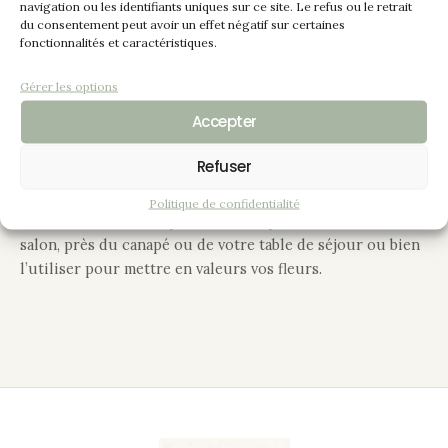
Les plateaux fixes et le plateau amovible ont été peints de
navigation ou les identifiants uniques sur ce site. Le refus ou le retrait
du consentement peut avoir un effet négatif sur certaines
couleur “Gris de Suède” patinés noir, une décoration
fonctionnalités et caractéristiques.
différente a été apportée sur chaque plateau. Les pieds et
montants ont été peints en “noir”, l’ensemble a été vitrifié.
Gérer les options
Accepter
Les caches roulettes ont été peints de couleur métal
argenté.
Refuser
Cette desserte apporte à présent une touche raffinée dans
Politique de confidentialité
votre intérieur, vous pourrez la disposez dans votre
salon, près du canapé ou de votre table de séjour ou bien
l’utiliser pour mettre en valeurs vos fleurs.