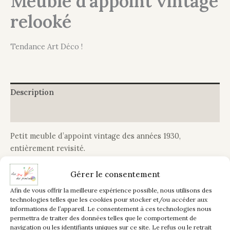
Meuble d’appoint vintage
relooké
Tendance Art Déco !
Description
Informations complémentaires
Petit meuble d’appoint vintage des années 1930,
entièrement revisité.
Son originalité est liée à sa sa forme, et ses pieds
Gérer le consentement
légèrement compas, ce petit meuble est doté de 2 portes
Afin de vous offrir la meilleure expérience possible, nous utilisons des
et d’une belle capacité de rangement.
technologies telles que les cookies pour stocker et/ou accéder aux
informations de l’appareil. Le consentement à ces technologies nous
permettra de traiter des données telles que le comportement de
Un peu démodé avec son marbre et son bois foncé, le
navigation ou les identifiants uniques sur ce site. Le refus ou le retrait